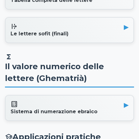
Tabella completa delle lettere
format_text_overflow
Le lettere sofit (finali)
functions
Il valore numerico delle
lettere (Ghematrià)
calculate
Sistema di numerazione ebraico
Applicazioni pratiche
school