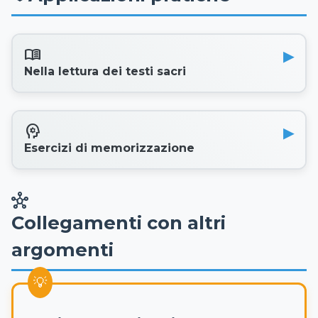
menu_book
Nella lettura dei testi sacri
psychology
Esercizi di memorizzazione
hub
Collegamenti con altri
argomenti