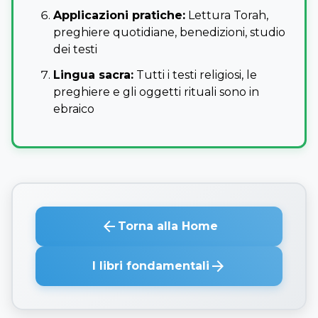
Applicazioni pratiche:
Lettura Torah,
preghiere quotidiane, benedizioni, studio
dei testi
Lingua sacra:
Tutti i testi religiosi, le
preghiere e gli oggetti rituali sono in
ebraico
arrow_back
Torna alla Home
arrow_forward
I libri fondamentali