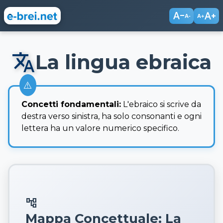
text_decrease
text_increase
A-
A+
translate
La lingua ebraica
Concetti fondamentali:
L'ebraico si scrive da
destra verso sinistra, ha solo consonanti e ogni
lettera ha un valore numerico specifico.
account_tree
Mappa Concettuale: La