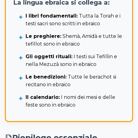
La lingua ebraica si collega a:
I libri fondamentali:
Tutta la Torah e i
testi sacri sono scritti in ebraico
Le preghiere:
Shemà, Amidà e tutte le
tefillot sono in ebraico
Gli oggetti rituali:
I testi sui Tefillin e
nella Mezuzà sono in ebraico
Le benedizioni:
Tutte le berachot si
recitano in ebraico
Il calendario:
I nomi dei mesi e delle
feste sono in ebraico
Riepilogo essenziale
summarize