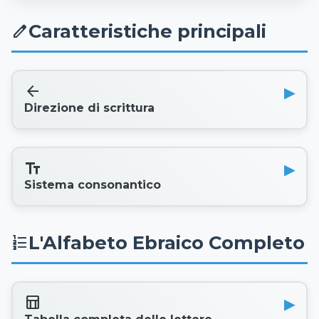
Caratteristiche principali
edit
arrow_back
Direzione di scrittura
text_fields
Sistema consonantico
L'Alfabeto Ebraico Completo
format_list_numbered
table_chart