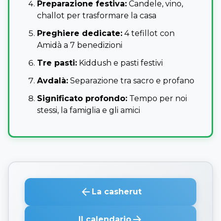
Preparazione festiva:
Candele, vino,
challot per trasformare la casa
Preghiere dedicate:
4 tefillot con
Amidà a 7 benedizioni
Tre pasti:
Kiddush e pasti festivi
Avdalà:
Separazione tra sacro e profano
Significato profondo:
Tempo per noi
stessi, la famiglia e gli amici
arrow_back
La casherut
arrow_forward
Il calendario