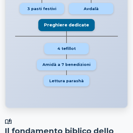
3 pasti festivi
Avdalà
Preghiere dedicate
4 tefillot
Amidà a 7 benedizioni
Lettura parashà
auto_stories
Il fondamento biblico dello