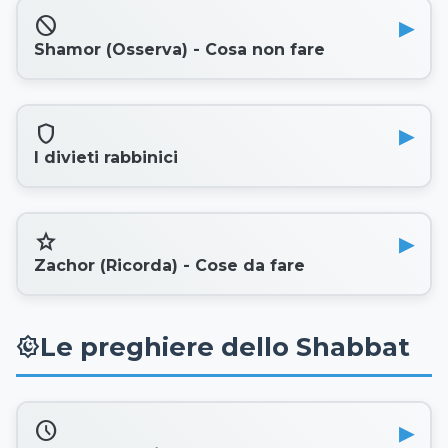
block
Shamor (Osserva) - Cosa non fare
shield
I divieti rabbinici
star
Zachor (Ricorda) - Cose da fare
Le preghiere dello Shabbat
prayer_times
schedule