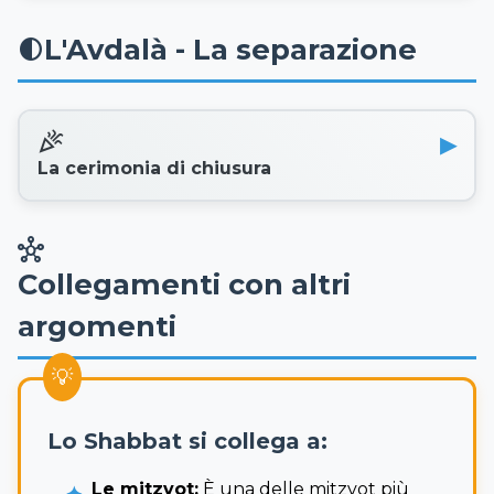
L'Avdalà - La separazione
contrast
celebration
La cerimonia di chiusura
hub
Collegamenti con altri
argomenti
Lo Shabbat si collega a:
Le mitzvot:
È una delle mitzvot più