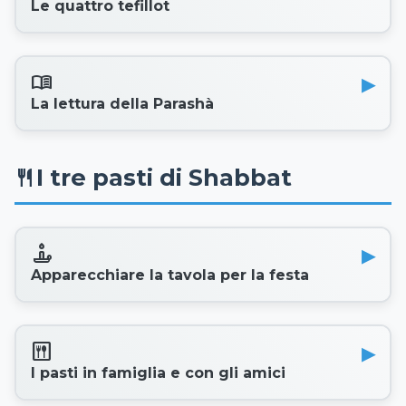
Le quattro tefillot
menu_book
La lettura della Parashà
I tre pasti di Shabbat
restaurant
candle
Apparecchiare la tavola per la festa
dining
I pasti in famiglia e con gli amici