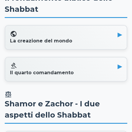
Shabbat
public
La creazione del mondo
gavel
Il quarto comandamento
balance
Shamor e Zachor - I due
aspetti dello Shabbat