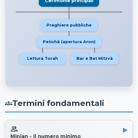
Cerimonie principali
Preghiere pubbliche
Petichà (apertura Aron)
Lettura Torah
Bar e Bat Mitzvà
Termini fondamentali
groups
people
Minian - Il numero minimo