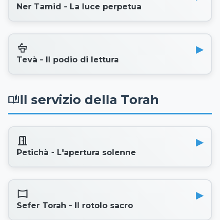
Ner Tamid - La luce perpetua
podium
Tevà - Il podio di lettura
Il servizio della Torah
auto_stories
door_open
Petichà - L'apertura solenne
Panorama_Horizontal
Sefer Torah - Il rotolo sacro