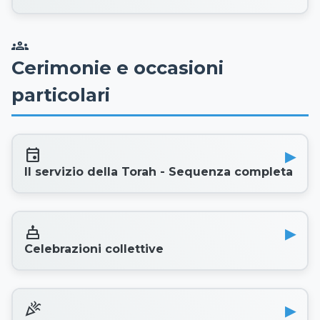
groups
Cerimonie e occasioni
particolari
event
Il servizio della Torah - Sequenza completa
cake
Celebrazioni collettive
celebration