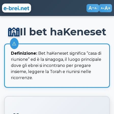
text_decrease
text_increase
A-
A+
synagogue
Il bet haKeneset
Definizione:
Bet haKeneset significa “casa di
riunione” ed è la sinagoga, il luogo principale
dove gli ebrei si incontrano per pregare
insieme, leggere la Torah e riunirsi nelle
ricorrenze.