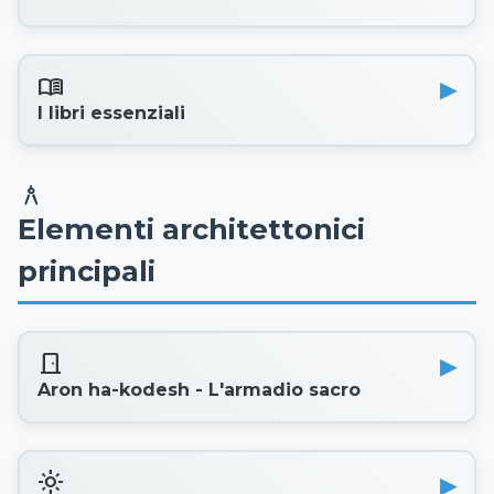
menu_book
I libri essenziali
architecture
Elementi architettonici
principali
door_front
Aron ha-kodesh - L'armadio sacro
light_mode