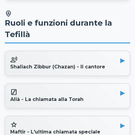
person_pin_circle
Ruoli e funzioni durante la
Tefillà
record_voice_over
Shaliach Zibbur (Chazan) - Il cantore
stairs
Alià - La chiamata alla Torah
star
Maftir - L'ultima chiamata speciale