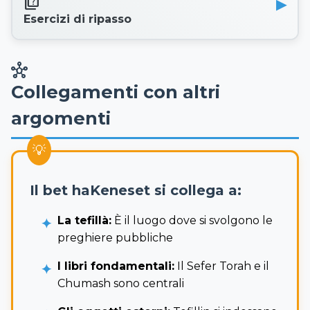
quiz
Esercizi di ripasso
hub
Collegamenti con altri
argomenti
Il bet haKeneset si collega a:
La tefillà:
È il luogo dove si svolgono le
preghiere pubbliche
I libri fondamentali:
Il Sefer Torah e il
Chumash sono centrali