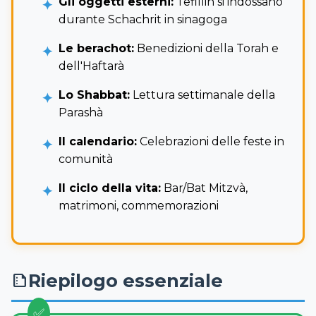
Gli oggetti esterni:
Tefillin si indossano
durante Schachrit in sinagoga
Le berachot:
Benedizioni della Torah e
dell'Haftarà
Lo Shabbat:
Lettura settimanale della
Parashà
Il calendario:
Celebrazioni delle feste in
comunità
Il ciclo della vita:
Bar/Bat Mitzvà,
matrimoni, commemorazioni
Riepilogo essenziale
summarize