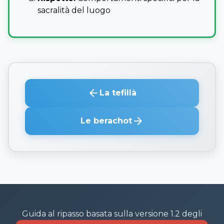
sacralità del luogo
arrow_back
La tefillà
arrow_forward
Le berachot
Guida al ripasso basata sulla versione 1.2 degli