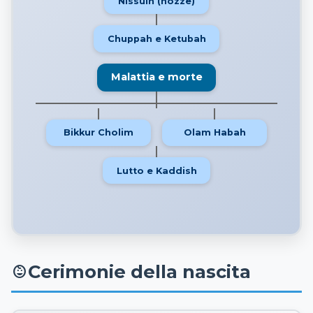
Nissuin (nozze)
Chuppah e Ketubah
Malattia e morte
Bikkur Cholim
Olam Habah
Lutto e Kaddish
Cerimonie della nascita
child_care