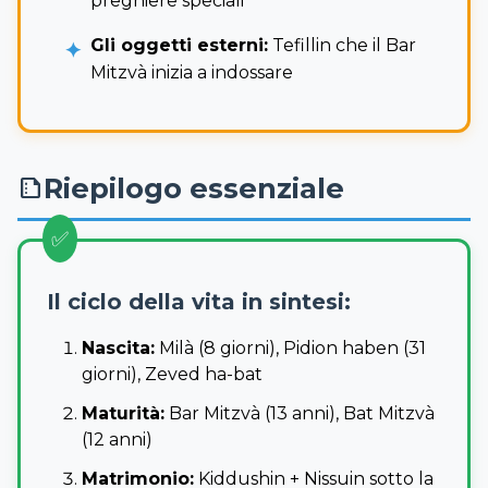
preghiere speciali
Gli oggetti esterni:
Tefillin che il Bar
Mitzvà inizia a indossare
Riepilogo essenziale
summarize
Il ciclo della vita in sintesi:
Nascita:
Milà (8 giorni), Pidion haben (31
giorni), Zeved ha-bat
Maturità:
Bar Mitzvà (13 anni), Bat Mitzvà
(12 anni)
Matrimonio:
Kiddushin + Nissuin sotto la