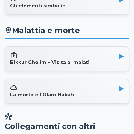
Gli elementi simbolici
Malattia e morte
health_and_safety
medical_services
Bikkur Cholim - Visita ai malati
cloud
La morte e l'Olam Habah
hub
Collegamenti con altri