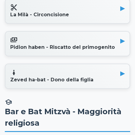
content_cut
La Milà - Circoncisione
payments
Pidion haben - Riscatto del primogenito
girl
Zeved ha-bat - Dono della figlia
school
Bar e Bat Mitzvà - Maggiorità
religiosa