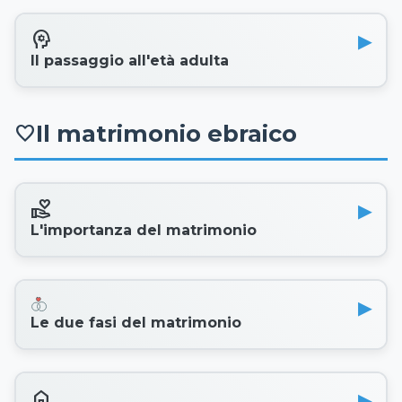
psychology
Il passaggio all'età adulta
Il matrimonio ebraico
favorite
volunteer_activism
L'importanza del matrimonio
Le due fasi del matrimonio
home