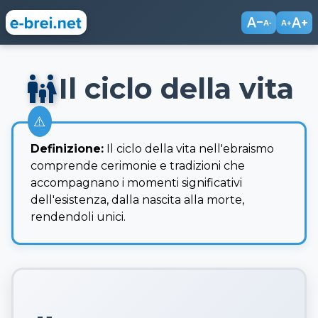
text_decrease
text_increase
A-
A+
family_restroom
Il ciclo della vita
Definizione:
Il ciclo della vita nell'ebraismo
comprende cerimonie e tradizioni che
accompagnano i momenti significativi
dell'esistenza, dalla nascita alla morte,
rendendoli unici.